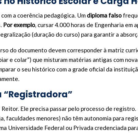
s no Histórico Escolar e Carga 
m com a coerência pedagógica. Um
diploma falso
frequ
s.
Por exemplo
, cursar 4.000 horas de Engenharia em a
tegralização (duração do curso) para garantir a absor
 verso do documento devem corresponder à matriz curri
ar e colar”) que misturam matérias antigas com novas,
arar o seu histórico com a grade oficial da instituiçã
tamente.
 a “Registradora”
Reitor. Ele precisa passar pelo processo de registro
ja, faculdades menores) não têm autonomia para regist
ma Universidade Federal ou Privada credenciada para 