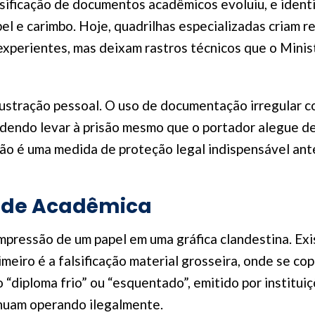
lsificação de documentos acadêmicos evoluiu, e ident
l e carimbo. Hoje, quadrilhas especializadas criam 
perientes, mas deixam rastros técnicos que o Minis
rustração pessoal. O uso de documentação irregular c
 podendo levar à prisão mesmo que o portador alegue 
ão é uma medida de proteção legal indispensável ant
aude Acadêmica
mpressão de um papel em uma gráfica clandestina. Exi
rimeiro é a falsificação material grosseira, onde se c
o “diploma frio” ou “esquentado”, emitido por institu
nuam operando ilegalmente.