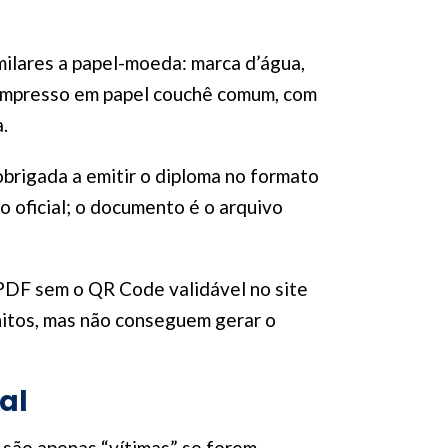
ilares a papel-moeda: marca d’água,
impresso em papel couchê comum, com
.
obrigada a emitir o diploma no formato
 oficial; o documento é o arquivo
m PDF sem o QR Code validável no site
nitos, mas não conseguem gerar o
al
 são apenas “vítimas” se forem