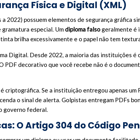
urança Física e Digital (XML)
s a 2022) possuem elementos de segurança gráfica sim
de gramatura especial. Um
diploma falso
geralmente é 
tinta brilha excessivamente e o papel não tem textura
ma Digital. Desde 2022, a maioria das instituições é 
 O PDF decorativo que você recebe não é o documento
l, é criptográfica. Se a instituição entregou apenas u
enda o sinal de alerta. Golpistas entregam PDFs bo
o governo federal.
as: O Artigo 304 do Código Pen
 comprar um diploma ou usar um documento facilitado,