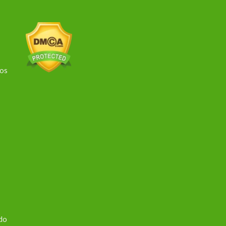
dos
 do