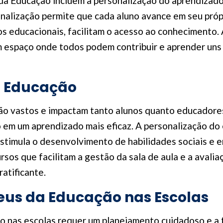
 da Educação incluem a personalização do aprendizado,
nalização permite que cada aluno avance em seu própr
os educacionais, facilitam o acesso ao conhecimento. 
m espaço onde todos podem contribuir e aprender uns c
a Educação
ão vastos e impactam tanto alunos quanto educadore
em um aprendizado mais eficaz. A personalização do 
estimula o desenvolvimento de habilidades sociais e 
sos que facilitam a gestão da sala de aula e a aval
ratificante.
us da Educação nas Escolas
 nas escolas requer um planejamento cuidadoso e a f