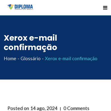
Skip
to
content
Xerox e-mail
confirmação
Home
Glossário
Xerox e-mail confirmação
Posted on
14 ago, 2024
0 Comments