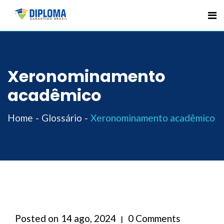
Skip
to
content
Xeronominamento
acadêmico
Home
Glossário
Xeronominamento acadêmico
Posted on
14 ago, 2024
0 Comments