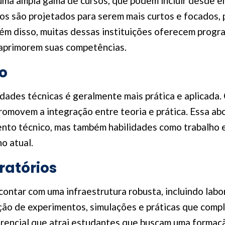
uma ampla gama de cursos, que podem incluir desde e
os são projetados para serem mais curtos e focados, 
lém disso, muitas dessas instituições oferecem prog
 aprimorem suas competências.
o
ades técnicas é geralmente mais prática e aplicada. 
promovem a integração entre teoria e prática. Essa 
to técnico, mas também habilidades como trabalho e
o atual.
ratórios
ontar com uma infraestrutura robusta, incluindo lab
ação de experimentos, simulações e práticas que com
rencial que atrai estudantes que buscam uma formaçã