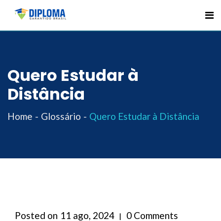
Skip
to
content
Quero Estudar à
Distância
Home
Glossário
Quero Estudar à Distância
Posted on
11 ago, 2024
0 Comments