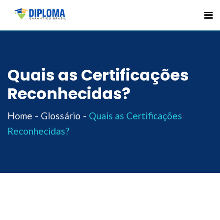
Skip
to
content
Quais as Certificações
Reconhecidas?
Home
Glossário
Quais as Certificações
Reconhecidas?