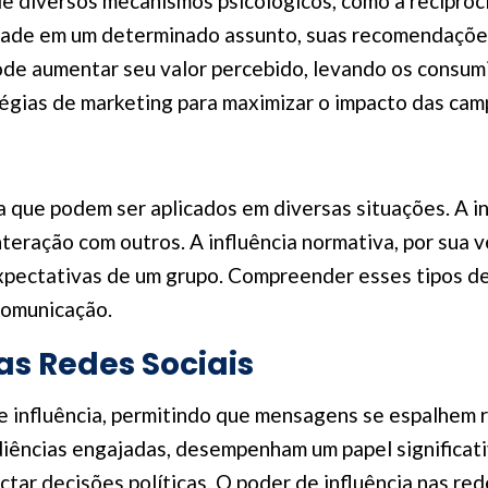
de diversos mecanismos psicológicos, como a recipro
ade em um determinado assunto, suas recomendações 
de aumentar seu valor percebido, levando os consumid
égias de marketing para maximizar o impacto das cam
a que podem ser aplicados em diversas situações. A in
eração com outros. A influência normativa, por sua 
pectativas de um grupo. Compreender esses tipos de
comunicação.
as Redes Sociais
de influência, permitindo que mensagens se espalhem 
udiências engajadas, desempenham um papel significati
ar decisões políticas. O poder de influência nas red