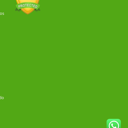
dos
 do