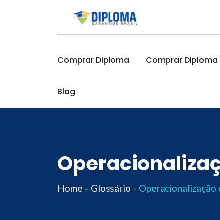
Skip
to
content
Comprar Diploma
Comprar Diploma O
Blog
Operacionalizaç
Home
Glossário
Operacionalização 