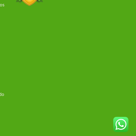
dos
 do