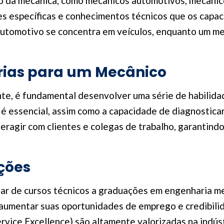
o da mecânica, como mecânicos automotivos, mecânico
es específicas e conhecimentos técnicos que os capac
utomotivo se concentra em veículos, enquanto um mec
rias para um Mecânico
te, é fundamental desenvolver uma série de habilida
a é essencial, assim como a capacidade de diagnostic
eragir com clientes e colegas de trabalho, garantin
ções
iar de cursos técnicos a graduações em engenharia 
 aumentar suas oportunidades de emprego e credibili
ervice Excellence) são altamente valorizadas na indús