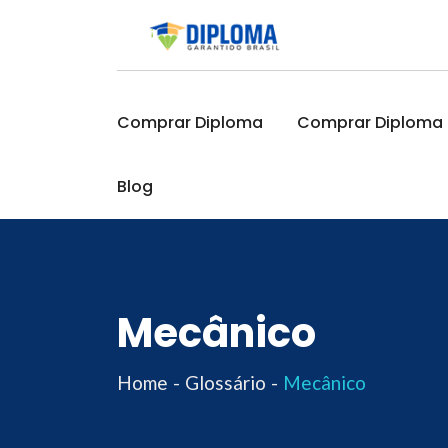
Skip
to
content
Comprar Diploma
Comprar Diploma O
Blog
Mecânico
Home
Glossário
Mecânico