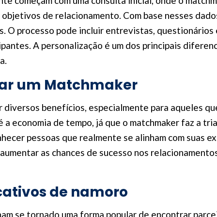
te começam com uma consulta inicial, onde o matchma
e objetivos de relacionamento. Com base nesses dados, 
es. O processo pode incluir entrevistas, questionário
icipantes. A personalização é um dos principais difere
a.
atar um Matchmaker
diversos benefícios, especialmente para aqueles que
 é a economia de tempo, já que o matchmaker faz a tri
hecer pessoas que realmente se alinham com suas exp
umentar as chances de sucesso nos relacionamentos
cativos de namoro
ham se tornado uma forma popular de encontrar parce