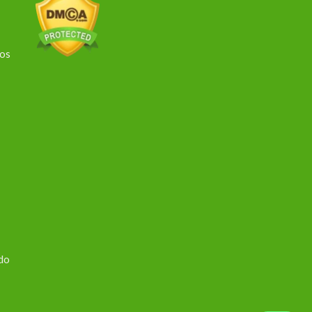
dos
 do