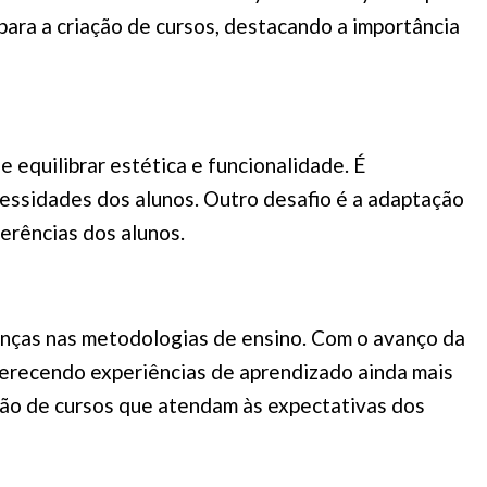
para a criação de cursos, destacando a importância
 equilibrar estética e funcionalidade. É
essidades dos alunos. Outro desafio é a adaptação
erências dos alunos.
anças nas metodologias de ensino. Com o avanço da
oferecendo experiências de aprendizado ainda mais
ação de cursos que atendam às expectativas dos