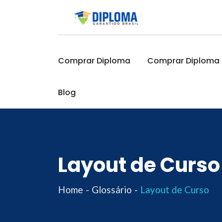
Skip
to
content
Comprar Diploma
Comprar Diploma O
Blog
Layout de Curso
Home
Glossário
Layout de Curso