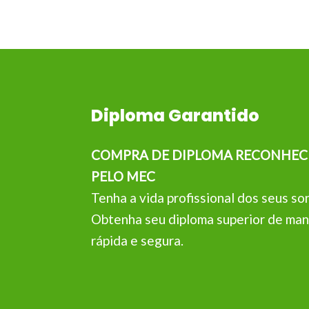
Diploma Garantido
COMPRA DE DIPLOMA RECONHEC
PELO MEC
Tenha a vida profissional dos seus so
Obtenha seu diploma superior de man
rápida e segura.