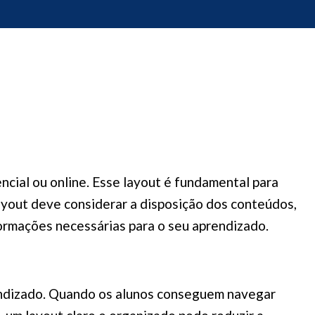
encial ou online. Esse layout é fundamental para
layout deve considerar a disposição dos conteúdos,
formações necessárias para o seu aprendizado.
rendizado. Quando os alunos conseguem navegar