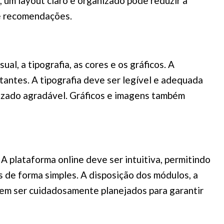
 um layout claro e organizado pode reduzir a
 e recomendações.
l, a tipografia, as cores e os gráficos. A
tantes. A tipografia deve ser legível e adequada
dizado agradável. Gráficos e imagens também
A plataforma online deve ser intuitiva, permitindo
s de forma simples. A disposição dos módulos, a
evem ser cuidadosamente planejados para garantir