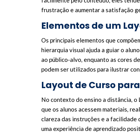
facilmente pelo conteúdo, eles tende
frustração e aumentar a satisfação g
Elementos de um Layo
Os principais elementos que compõem u
hierarquia visual ajuda a guiar o alu
ao público-alvo, enquanto as cores d
podem ser utilizados para ilustrar co
Layout de Curso para
No contexto do ensino a distância, o 
que os alunos acessem materiais, real
clareza das instruções e a facilidad
uma experiência de aprendizado posit