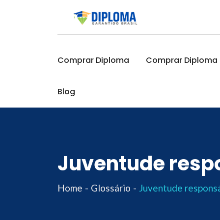
Skip
to
content
Comprar Diploma
Comprar Diploma O
Blog
Juventude resp
Home
Glossário
Juventude respons