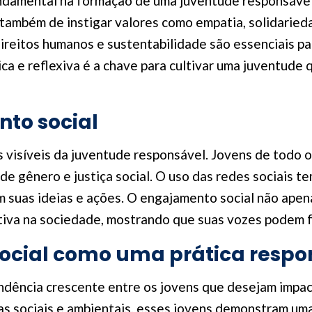
amental na formação de uma juventude responsável. 
também de instigar valores como empatia, solidaried
direitos humanos e sustentabilidade são essenciais p
ica e reflexiva é a chave para cultivar uma juventude 
to social
 visíveis da juventude responsável. Jovens de todo 
e gênero e justiça social. O uso das redes sociais t
m suas ideias e ações. O engajamento social não ape
ativa na sociedade, mostrando que suas vozes podem f
cial como uma prática respo
dência crescente entre os jovens que desejam impac
as sociais e ambientais, esses jovens demonstram um