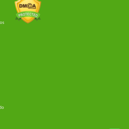
dos
 do