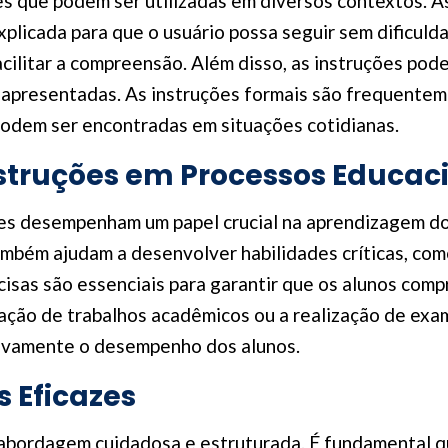
es que podem ser utilizadas em diversos contextos. A
licada para que o usuário possa seguir sem dificuldad
acilitar a compreensão. Além disso, as instruções pod
presentadas. As instruções formais são frequentem
 podem ser encontradas em situações cotidianas.
struções em Processos Educac
ões desempenham um papel crucial na aprendizagem do
mbém ajudam a desenvolver habilidades críticas, como
ncisas são essenciais para garantir que os alunos co
ção de trabalhos acadêmicos ou a realização de exam
tivamente o desempenho dos alunos.
s Eficazes
 abordagem cuidadosa e estruturada. É fundamental qu