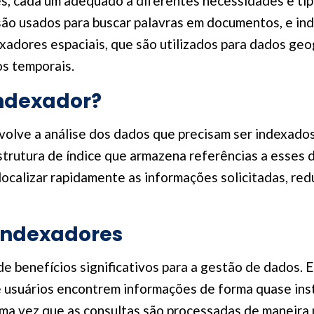
es, cada um adequado a diferentes necessidades e ti
são usados para buscar palavras em documentos, e i
exadores espaciais, que são utilizados para dados ge
os temporais.
ndexador?
olve a análise dos dados que precisam ser indexados
strutura de índice que armazena referências a esses 
 localizar rapidamente as informações solicitadas, r
 Indexadores
e benefícios significativos para a gestão de dados. En
e usuários encontrem informações de forma quase ins
uma vez que as consultas são processadas de maneira 