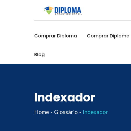
Skip
to
content
Comprar Diploma
Comprar Diploma O
Blog
Indexador
Home
Glossário
Indexador