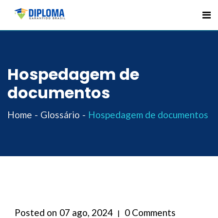
Skip
to
content
Hospedagem de
documentos
Home
Glossário
Hospedagem de documentos
Posted on
07 ago, 2024
0 Comments