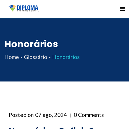
Skip
to
content
Honorários
Home
Glossário
Honorários
Posted on
07 ago, 2024
0 Comments