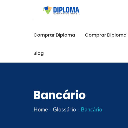
Skip
to
content
Comprar Diploma
Comprar Diploma O
Blog
Bancário
Home
Glossário
Bancário