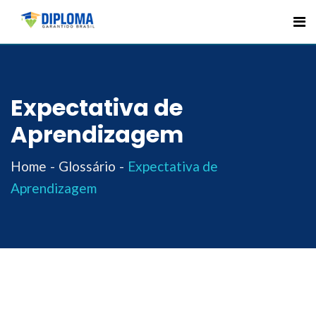
Skip
to
content
Expectativa de
Aprendizagem
Home
Glossário
Expectativa de
Aprendizagem