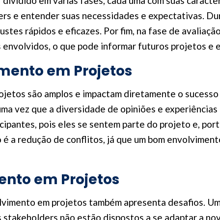
dividido em várias fases, cada uma com suas caracter
lders e entender suas necessidades e expectativas. D
ustes rápidos e eficazes. Por fim, na fase de avalia
s envolvidos, o que pode informar futuros projetos e
imento em Projetos
ojetos são amplos e impactam diretamente o sucesso
uma vez que a diversidade de opiniões e experiências
ipantes, pois eles se sentem parte do projeto e, port
o é a redução de conflitos, já que um bom envolvimen
ento em Projetos
lvimento em projetos também apresenta desafios. Um d
 stakeholders não estão dispostos a se adaptar a no