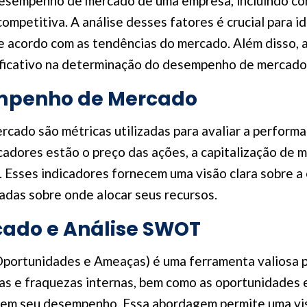
esempenho de mercado de uma empresa, incluindo co
ompetitiva. A análise desses fatores é crucial para id
e acordo com as tendências do mercado. Além disso, 
icativo na determinação do desempenho de mercado
empenho de Mercado
cado são métricas utilizadas para avaliar a perfor
icadores estão o preço das ações, a capitalização de m
. Esses indicadores fornecem uma visão clara sobre a
adas sobre onde alocar seus recursos.
ado e Análise SWOT
 Oportunidades e Ameaças) é uma ferramenta valios
rças e fraquezas internas, bem como as oportunidade
em seu desempenho. Essa abordagem permite uma visã