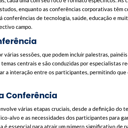
as, cada uma com seu foco e formato específicos. As 
studos, enquanto as conferências corporativas têm c
á conferências de tecnologia, saúde, educação e muit
ectivo campo.
nferência
r várias sessões, que podem incluir palestras, painé
temas centrais e são conduzidas por especialistas re
ar a interação entre os participantes, permitindo que
a Conferência
olve várias etapas cruciais, desde a definição do te
ico-alvo e as necessidades dos participantes para ga
 é essencial para atrair um número significativo de p