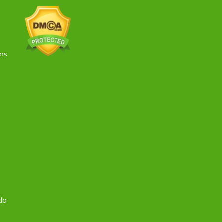
dos
 do