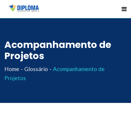
Skip
to
content
Acompanhamento de
Projetos
Home
Glossário
Acompanhamento de
Projetos