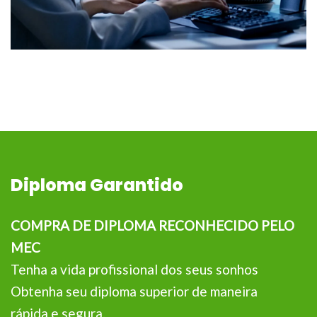
Diploma Garantido
COMPRA DE DIPLOMA RECONHECIDO PELO
MEC
Tenha a vida profissional dos seus sonhos
Obtenha seu diploma superior de maneira
rápida e segura.