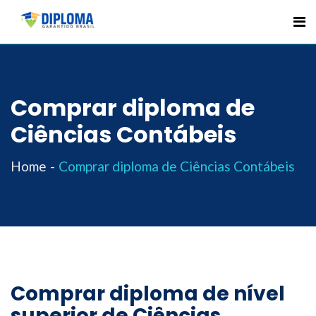
Skip
to
content
Comprar diploma de
Ciências Contábeis
Home
Comprar diploma de Ciências Contábeis
Comprar diploma de nível
superior de Ciências